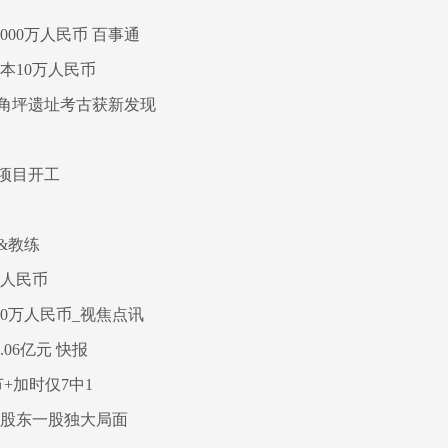
00万人民币 百事通
本10万人民币
角坪遗址考古获新发现
项目开工
&教练
万人民币
0万人民币_视焦点讯
06亿元 快报
+加时仅7中1
股股东一股独大局面