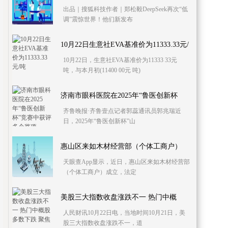
出品｜搜狐科技作者｜郑松毅DeepSeek再次“低
调”震惊世界！他们新发布
10月22日生意社EVA基准价为11333.33元/
10月22日，生意社EVA基准价为11333 33元
吨
吨，与本月初(11400 00元 吨)
济南市眼科医院在2025年“鲁医创新杯
齐鲁晚报·齐鲁壹点记者郭蕊通讯员郭兆瑞近
日，2025年“鲁医创新杯”山
惠山区来如木材经营部（个体工商户）
天眼查App显示，近日，惠山区来如木材经营部
（个体工商户）成立，法定
美股三大指数收盘涨跌不一 热门中概
人民财讯10月22日电，当地时间10月21日，美
股三大指数收盘涨跌不一，道