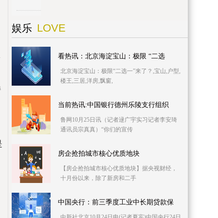
LOVE
娱乐
集
看热讯：北京海淀宝山：极限 “二选
北京海淀宝山：极限“二选一”来了？,宝山,户型,
6
楼王,三居,洋房,飘窗,
持
当前热讯:中国银行德州乐陵支行组织
鲁网10月25日讯（记者逯广宇实习记者李安琦
通讯员宗真真）“你们的宣传
是
房企抢拍城市核心优质地块
【房企抢拍城市核心优质地块】据央视财经，
十月份以来，除了新房和二手
中国央行：前三季度工业中长期贷款保
的
中新社北京10月24日电(记者夏宾)中国央行24日