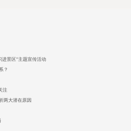
识进景区”主题宣传活动
系？
关注
析两大潜在原因
播