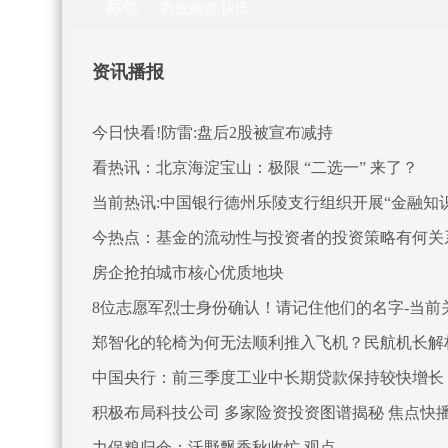
标签：
商业频道
快讯
资讯播报
今日快看!防雷:盘后2股被宣布减持
看热讯：北京海淀宝山：极限 “二选一” 来了？
当前热讯:中国银行德州乐陵支行组织开展“金融知
今热点：基金的流动性与投资者的投资策略有何关
房企抢拍城市核心优质地块
8位志愿军烈士身份确认！请记住他们的名字-当前
郑智化的轮椅为何无法顺利推入飞机？民航机长解
中国央行：前三季度工业中长期贷款保持较快增长
积极布局科技公司 多家险资投资图谱揭秘 焦点快
力保粮归仓：沃野飘香秋收忙 观点