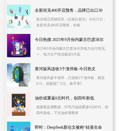
全新坦克400开启预售，品牌已出口30
新京报贝壳财经讯（记者白昊天）10月21日，
全新坦克400开启预售，价格
今日热搜:2025年9月份内蒙古巴彦淖尔
2025年9月份内蒙古巴彦淖尔市电力运行情况,
一、电力生产情况截至9月底
黄河旋风连收3个涨停板-今日热文
黄河旋风盘中涨停，已连收3个涨停板，截至
9:31，该股报7 72元，换手率5
油价或重返6元时代，创四年新低
据最新监测数据，92号汽油或重返6元时代，创
四年新低，下次油价调整将
即时：DeepSeek新论文被称“硅基生命