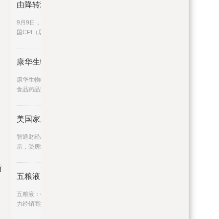
由降转涨！8月份CPI同比上涨0.1%
9月9日，国家统计局发布数据显示，8月份，全
国CPI（居民消费价格指数）
康华生物：重组六价诺如病毒疫苗
康华生物(300841)9月7日晚间公告，收到美国
食品药品监督管理局(FDA)的
美国家庭净资产Q2攀升至154.3万
智通财经APP获悉，美联储周五的一份报告显
示，受房地产和股票价值上涨
首
五粮液：公司对中秋旺季已做好相
五粮液：公司对中秋旺季已做好相关准备将助
力经销商抢抓旺季销售