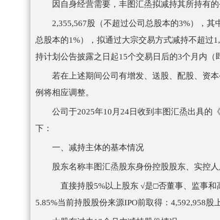
因自身经营需要，丰图汇烝拟减持其所持有的
2,355,567股（不超过公司总股本的3%），
总股本的1%），拟通过大宗交易方式减持不超过1,
持计划公告披露之日起15个交易日后的3个月内（即20
若在上述期间公司有增发、送股、配股、资本
例将相应调整。
公司于2025年10月24日收到丰图汇烝出
下：
一、减持主体的基本情况
股东名称丰图汇烝股东身份控股股东、实控人及
直接持股5%以上股东 √是□否董事、监事和高级
5.85%当前持股股份来源IPO前取得：4,592,9