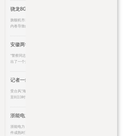
骁龙8Gen2+16GB+512GB，突降
1300
旗舰机市场的日子不好过，也是手机厂商疯狂
内卷导致的，造成这样的局面
安徽两学生玩耍时意外挖出炮弹，
“警察同志，你们快来看看。我们班学生好像挖
出了一个炮弹！”据铜陵公
记者一线直击广州暴雨
受台风“海葵”外围残留云系和季风影响，7日8时
至8日3时，广州出现今年
浙能电力：看好中来股份的长期发
浙能电力：看好中来股份的长期发展，会在条
件成熟时适当增持,持股,新能