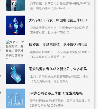
万丰奥威：目前公司仍在推进特种用途DART机
型、纯电动通用飞机eDA40、e
大行评级丨花旗：中国电信第三季EBIT
花旗发表研究报告指，中国电信公布2025年第
三季度业绩，收入按年下降1%
快资讯：文昌东郊镇、龙楼镇这些区域
级
南国都市报10月21日讯(记者吴岳文)记者10月21
日从文昌市公安局获悉，为
远景能源在青岛成立新公司，含多项风
%
近日，青岛景枫远新能源有限公司成立，法定
代表人为杨小龙，注册资本为
禾
220家公司公布三季报 32家业绩增幅
证券时报&bull;数据宝统计，截至10月22日，有
220家公司公布2025年三季