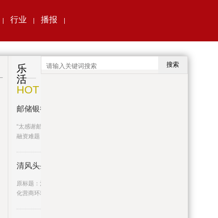
行业
播报
|
|
|
搜索
乐
活
HOT
邮储银行珠海市分行探索产融结合
“太感谢邮储银行了，海鲈贷解决了我们渔民的
融资难题！”珠海市斗门区
清风头条丨祁阳市：勤督促 严问
原标题：清风头条丨祁阳市：勤督促严问责优
化营商环境见实效红网时刻新