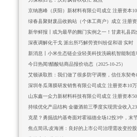
京纳惠峰（庆阳）新材料有限公司成立 注册资本100
绿春县聚财废品收购站（个体工商户）成立 注册资
新华鲜报丨或为最早的阙门实例之一！甘肃礼县四
深夜调解化干戈 派出所巧解劳资纠纷促和谐 实时
新消息丨小米生态链企业轻美科技洗碗机智能制造
今日热闻!醋酸钴商品报价动态（2025-10-25）
艾顿谈取胜：我们做了很多防守调整，信任东契奇
深圳冬瓜薄膜研发销售有限公司成立 注册资本10
山东鑫一众力新材料科技有限公司成立 注册资本50
持续优化产品结构 金徽酒前三季度实现营业收入23.
克星？勇掘战约基奇面对霍福德全场12投3中，末节
焦点简讯:皮海洲：良好的上市公司治理需改变控