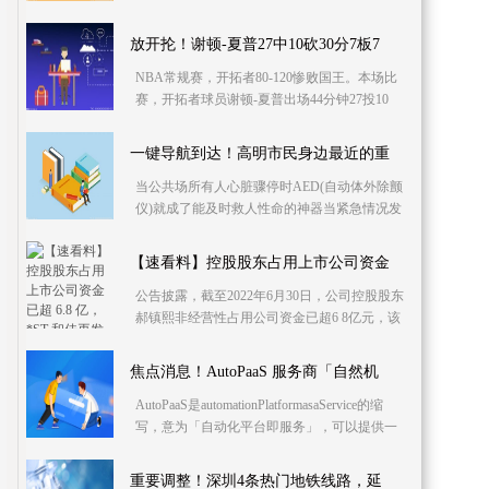
期间的现场祭扫需要提前在网上预约，3月28日
已投放预约码
放开抡！谢顿-夏普27中10砍30分7板7
NBA常规赛，开拓者80-120惨败国王。本场比
赛，开拓者球员谢顿-夏普出场44分钟27投10
中，三分13中6、罚球4中4砍下30分7篮板7助攻
1盖帽，正负值-
一键导航到达！高明市民身边最近的重
当公共场所有人心脏骤停时AED(自动体外除颤
仪)就成了能及时救人性命的神器当紧急情况发
生时街坊们如何快速找到医疗机构和AED设备
呢？明仔了解
【速看料】控股股东占用上市公司资金
公告披露，截至2022年6月30日，公司控股股东
郝镇熙非经营性占用公司资金已超6 8亿元，该
情形至今尚未解决 深交所公布《关于加强退市
风
焦点消息！AutoPaaS 服务商「自然机
AutoPaaS是automationPlatformasaService的缩
写，意为「自动化平台即服务」，可以提供一
整套自动化工具和服务，包括流
重要调整！深圳4条热门地铁线路，延