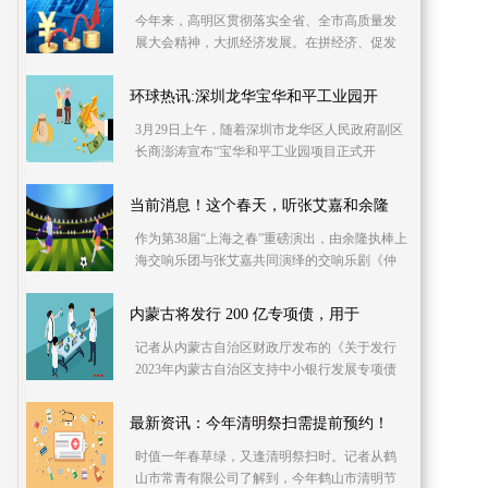
今年来，高明区贯彻落实全省、全市高质量发
展大会精神，大抓经济发展。在拼经济、促发
展的共同努力下，高明区经济运行保持平稳恢
复态势。3月28
环球热讯:深圳龙华宝华和平工业园开
3月29日上午，随着深圳市龙华区人民政府副区
长商澎涛宣布“宝华和平工业园项目正式开
工！”，现场锣鼓喧天，礼炮齐鸣。深圳市第一
批“工业上楼
当前消息！这个春天，听张艾嘉和余隆
作为第38届“上海之春”重磅演出，由余隆执棒上
海交响乐团与张艾嘉共同演绎的交响乐剧《仲
夏夜之梦》将在捷豹上海交响音乐厅上演。
内蒙古将发行 200 亿专项债，用于
记者从内蒙古自治区财政厅发布的《关于发行
2023年内蒙古自治区支持中小银行发展专项债
券（一期）—2023年内蒙古自治区政府专项债
券（一期）有
最新资讯：今年清明祭扫需提前预约！
时值一年春草绿，又逢清明祭扫时。记者从鹤
山市常青有限公司了解到，今年鹤山市清明节