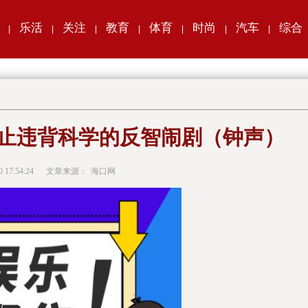
乐活
关注
教育
体育
时尚
汽车
综合
|
|
|
|
|
|
|
止违背科学的反智闹剧（钟声）
0 17:54:24
文章来源：
海口网