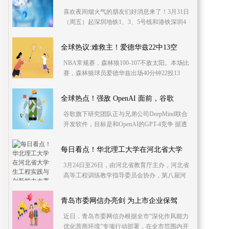
喜欢夜间烟火气的朋友们好消息来了！3月31日
（周五）起深圳地铁1、3、5号线和港铁深圳4
号线将试行工作日周五晚延长运营服务时间约
半小时夜市烧
全球热议:难救主！爱德华兹22中13空
NBA常规赛，森林狼100-107不敌太阳。本场比
赛，森林狼球员爱德华兹出场40分钟22投13
中，三分9中3、罚球3中2空砍全场最高31分外
加6助攻1抢断1盖
全球热点！强敌 OpenAI 面前，谷歌
谷歌旗下研究团队正与兄弟公司DeepMind联合
开发软件，目标是和OpenAI的GPT-4竞争 据透
露，这两家同为Alphabet旗下的
每日看点！华北理工大学在河北省大学
3月24日至26日，由河北省教育厅主办，河北省
高等工程训练教学指导委员会协办，第八届河
北省大学生工程实践与创新能力大赛于在燕山
大学举行。经
青岛市委网信办亮剑 为上市企业保驾
近日，青岛市委网信办根据全市“深化作风能力
优化营商环境”专项行动部署，在全市范围内开