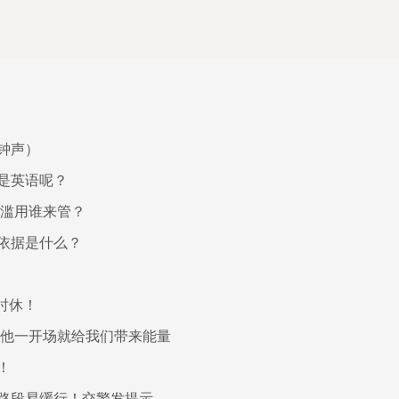
钟声）
是英语呢？
被滥用谁来管？
依据是什么？
时休！
 他一开场就给我们带来能量
！
路段易缓行！交警发提示