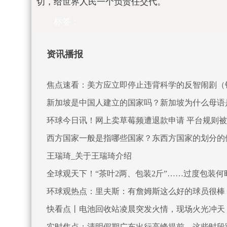
切，给世界人民一个负责任交代。
标签：
资讯播报
焦点速看：美方应立即停止违背科学的反智闹剧（
新加坡是中国人建立的国家吗？新加坡为什么母语
环球今日讯！网上卖草莓频遭退款申请 平台规则
西方国家一般是指哪些国家？东西方国家的划分的
王瑞琦_关于王瑞琦介绍
全球观天下！“茶叶2两、包装2斤”……过度包装何
环球观热点：里夫斯：有詹姆斯这么好的球员很棒
快看点丨电池回收站凌晨突发火情，现场火光冲天
实时焦点：清明假期广东出行高峰提前，这些时段