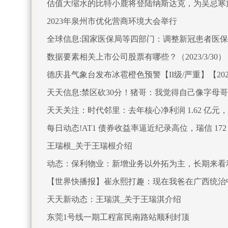
估值大缩水的比特小鹿将登陆纳斯达克，为吴忌寒
2023年泉州市优化营商环境大会举行
全球信息:国家医保局等四部门：调整新冠患者医
数据要素相关上市公司股票有哪些？（2023/3/30）
德庆县气象台发布冰雹橙色预警【II级/严重】【2023-
天天信息:禁区砍30分！猪哥：我觉得自己像字母哥
天天关注：时代邻里：去年核心净利润 1.62 亿元，在
每日动态!AT1 债券收益率逼近纪录高位，瑞信 17
王瑞根_关于王瑞根介绍
动态：保利物业：新增业务以外拓为主，长期来看
【世界快播报】崔永熙打趣：现在我爸在广西统治
天天新动态：王瑞淇_关于王瑞淇介绍
东莞1号线一期工程富民南路站顺利封顶