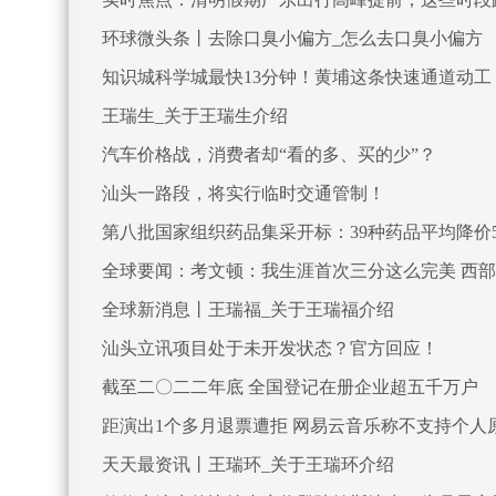
环球微头条丨去除口臭小偏方_怎么去口臭小偏方
知识城科学城最快13分钟！黄埔这条快速通道动工
王瑞生_关于王瑞生介绍
汽车价格战，消费者却“看的多、买的少”？
汕头一路段，将实行临时交通管制！
第八批国家组织药品集采开标：39种药品平均降价5
全球要闻：考文顿：我生涯首次三分这么完美 西
全球新消息丨王瑞福_关于王瑞福介绍
汕头立讯项目处于未开发状态？官方回应！
截至二〇二二年底 全国登记在册企业超五千万户
距演出1个多月退票遭拒 网易云音乐称不支持个人
天天最资讯丨王瑞环_关于王瑞环介绍