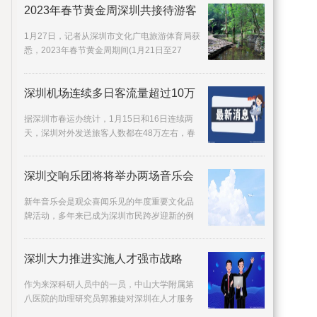
2023年春节黄金周深圳共接待游客
1月27日，记者从深圳市文化广电旅游体育局获
悉，2023年春节黄金周期间(1月21日至27
日)，深圳共接待游客469 25万人次，旅游收入
31 58亿元，
深圳机场连续多日客流量超过10万
据深圳市春运办统计，1月15日和16日连续两
天，深圳对外发送旅客人数都在48万左右，春
运进入客流高峰期。1月15日，深圳春运对外旅
客发送量达
深圳交响乐团将将举办两场音乐会
新年音乐会是观众喜闻乐见的年度重要文化品
牌活动，多年来已成为深圳市民跨岁迎新的例
牌项目。12月30日、31日晚，深圳交响乐团将
在深圳音乐
深圳大力推进实施人才强市战略
作为来深科研人员中的一员，中山大学附属第
八医院的助理研究员郭雅婕对深圳在人才服务
方面的举措赞不绝口：我作为基础研究人员，