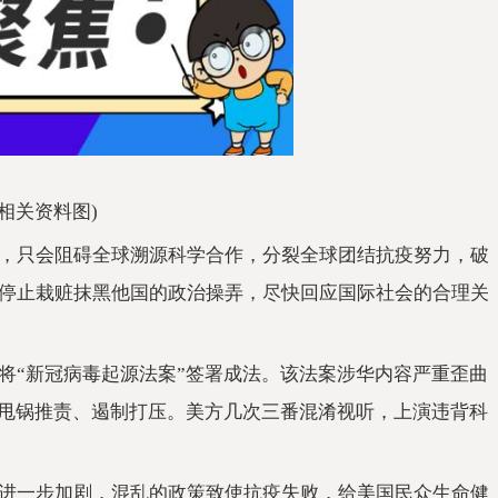
(相关资料图)
，只会阻碍全球溯源科学合作，分裂全球团结抗疫努力，破
停止栽赃抹黑他国的政治操弄，尽快回应国际社会的合理关
将“新冠病毒起源法案”签署成法。该法案涉华内容严重歪曲
国甩锅推责、遏制打压。美方几次三番混淆视听，上演违背科
进一步加剧，混乱的政策致使抗疫失败，给美国民众生命健