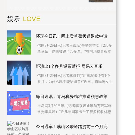
招标工作，由中铁建设集团有限公司中标承
建。目前，
LOVE
娱乐
环球今日讯！网上卖草莓频遭退款申请
信网3月29日讯(记者王馨蕊)辛辛苦苦卖了230多
单草莓，结果被退了70多单。“有的消费者根本
就没有坏果证据，但仍旧可以通过平台介入拿
到全额退
距演出1个多月退票遭拒 网易云音乐
信网3月29日讯(记者李鑫邦)“距离演出还有1个
多月，为什么就不能给退票?”近日，市民冯女士
向信网爆料称，自己在“网易云音乐”购票时就遇
到了
每日速讯：青岛税务精准推送税惠政策
半岛网3月30日讯（记者李京媛通讯员万云军刘
永光李昌峰）“近几年国家出台了很多税收优惠
政策，对我们旅游企业来说帮助很大，而且税
务部门会第
今日通车！崂山区峻岭路提前三个月完