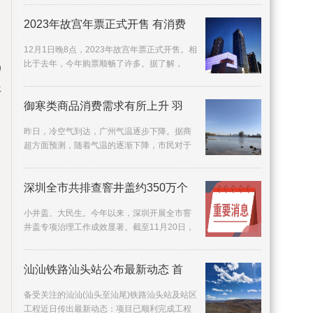
很希望自己
2023年故宫年票正式开售 有消费
12月1日晚8点，2023年故宫年票正式开售。相
比于去年，今年购票顺畅了许多。据了解，
0
2022年故宫年票发售时，因短时间内购买年票
开
人数过多，曾
御寒类商品消费需求有所上升 羽
昨日，冷空气到达，广州气温逐步下降。据商
超方面预测，随着气温的逐渐下降，市民对于
御寒类商品消费需求有所上升，不少广州商超
准备了有关
深圳全市共排查窨井盖约350万个
小井盖、大民生。今年以来，深圳开展全市窨
井盖专项治理工作成效显著。截至11月20日，
全市共排查窨井盖约350万个，发现存在问题的
窨井盖约3
汕汕铁路汕头站公布最新动态 首
备受关注的汕汕(汕头至汕尾)铁路汕头站及站区
工程近日传出最新动态：项目已顺利完成工程