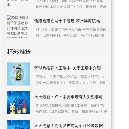
2023年3月30日，崂山区峻岭路实现全线通车。
这一时间比原计划提前了3个月。据介绍，峻岭
路即球场东一路南起辽阳东路，北至李宅路，
全长约1400
偷建抢建近两千平违建 胶州洋河镇临
3月28日，胶州市综合执法局配合洋河镇党委政
府，以铁的手腕、铁的纪律，对洋河镇临洋村
42处1900余平方米违法建设予以拆除。行动
中，共出动执法
精彩推送
环球热推荐：王瑞丰_关于王瑞丰介绍
王瑞丰，关于王瑞丰介绍这个很多人还不知道,
我们一起来看看！1、王瑞丰，男，汉族，1964
年11月出生，清华大学EMBA，高级工程师、
新能源专家。2
天天最新：卢：本赛季若有人失望那可
直播吧3月30日讯 今日NBA常规赛，快船在客
场以141-132击败灰熊。赛后，快船主帅泰伦-卢
接受了记者采访。谈到考文顿，他说道：“如果
本赛季有
天天消息！高明发布前两个月经济数据