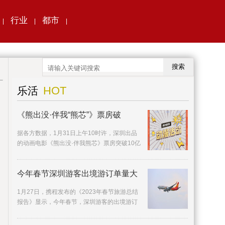
行业
都市
|
|
|
搜索
HOT
乐活
《熊出没·伴我“熊芯”》票房破
据各方数据，1月31日上午10时许，深圳出品
的动画电影《熊出没·伴我熊芯》票房突破10亿
元，在首日票房、档期票房、连续破亿天数等
多方面打
今年春节深圳游客出境游订单量大
1月27日，携程发布的《2023年春节旅游总结
报告》显示，今年春节，深圳游客的出境游订
单量同比去年增长近5倍。相较国内热门景点的
人山人海，