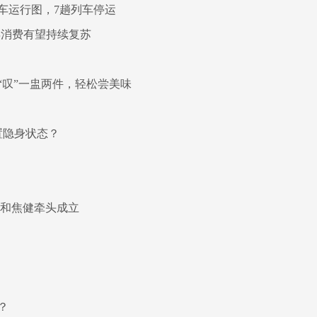
车运行图，7趟列车停运
今年消费有望持续复苏
“叹”一盅两件，轻松尝美味
置隐身状态？
峰和焦健牵头成立
？