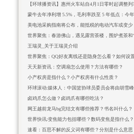
【环球播资讯】惠州火车站自4月1日零时起调整列
蒙牛去年净利增 5.5%，毛利率跌至 5 年低点：
美电池采购指南将公布，能抵税的电动汽车或变少
世界聚焦：春游佛山，遇见露营茶楼，围炉煮茶和
王瑞灵_关于王瑞灵介绍
世界聚焦：QQ好友离线还是隐身怎么看？如何设
天天新资讯：空调扇怎么使用？方法有哪些？
小产权房是指什么？小产权房有什么性质？
环球滚动:媒体人：中国篮协球员委员会将由胡雪
卤鸡爪怎么做？卤鸡爪有哪些吃法？
网王越前龙马bg完结文有哪些推荐？书名叫什么？
世界快讯:变焦能力包括哪些？数码变焦是指什么？
速看：百思不解的反义词有哪些？分别是什么意思