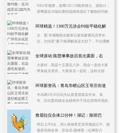
NBA常规赛，老鹰120-118险胜骑士。据统计，
老鹰最近26场比赛的战绩体现出了极致的均衡
性，具体如下：近26战13胜13负；近24战12胜
12负；近22战1
环球精选！1300万元涉企纠纷平稳化解
文、图 羊城晚报全媒体记者张豪通讯员李长
志、刘佳星“案子能调解真是太好了，不仅缓解
了我们的经营压力，还节省了诉讼成本，法官
真是实实在在
全球滚动:陈慧琳事故后首次露面，右
大家好，我是十五遇见八卦，我会一直给大家
带来娱乐资讯，大家有瓜一起吃，这样太甜
嘛！欢迎关注我哦~天后陈慧琳近日出席参加某
开幕活动，这也
环球新资讯：青岛市崂山区王哥庄街道
半岛网3月29日讯为认真贯彻落实中央、省、
市、区纪委四级全会精神关于优化营商环境的
决策部署，王哥庄街道纪检监察工委紧紧围绕
区委、街道党工
詹眉拉仅合体22分钟！湖记：除班巴
明日上午8点，湖人将做客芝加哥挑战公牛。据
最新伤病名单，安东尼-戴维斯（右脚应力