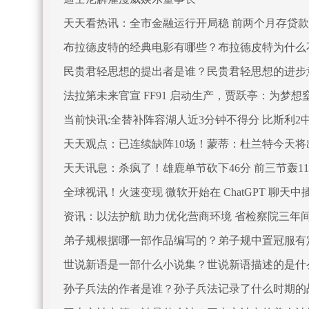
天天看热讯：全市金融运行开局稳 前两个月存贷
布拉德皮特的经典电影有哪些？布拉德皮特为什么
民贵君轻思想的提出者是谁？民贵君轻思想的进步
法拉第未来官宣 FF91 启动生产，贾跃亭：为梦想
当前快讯:全替补阵容湖人近3分钟不得分 比斯利2
天天观点：已连续缺阵10场！蒙蒂：杜兰特今天将
天天讯息：杀疯了！雄鹿单节砍下46分 前三节轰11
全球视讯！火速变现 微软开始在 ChatGPT 聊天中
资讯：以法护航 助力优化营商环境 省检察院三年间
弟子规根据哪一部作品编写的？弟子规中置冠服有
世说新语是一部什么小说集？世说新语描述的是什
孙子兵法的作者是谁？孙子兵法记录了什么时期的