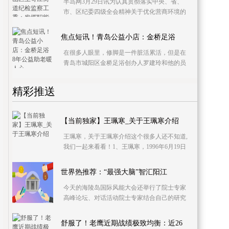
半岛网3月29日讯为认真贯彻落实中央、省、
市、区纪委四级全会精神关于优化营商环境的
决策部署，王哥庄街道纪检监察工委紧紧围绕
区委、街道党工
焦点短讯！青岛公益小店：金桥足浴
在很多人眼里，修脚是一件脏活累活，但是在
青岛市城阳区金桥足浴创办人罗建玲和他的员
工们眼中，修脚是一件温暖而骄傲的事情，自
2015年开始，
精彩推送
【当前独家】王珮寒_关于王珮寒介绍
王珮寒，关于王珮寒介绍这个很多人还不知道,
我们一起来看看！1、王珮寒，1996年6月19日
出生于重庆市渝北区，毕业于上海视觉艺术学
院，中国内地
世界热推荐：“最强大脑”智汇阳江
今天的海陵岛国际风能大会还举行了院士专家
高峰论坛、对话活动院士专家结合自己的研究
领域建言献策共同助力风能产业做大做强推动
阳江国际风电
舒服了！老鹰近期战绩极致均衡：近26