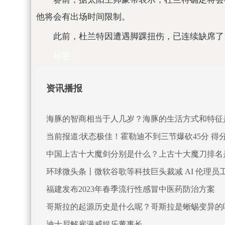
他将会有出场时间限制。
此前，杜兰特因遭遇脚踝扭伤，已连续缺席了
标签：
资讯播报
海豚的智商相当于人几岁？海豚的生活方式和特征
当前报道:状态极佳！霍勒迪不到三节爆砍45分 得
中国上古十大魔剑分别是什么？上古十大魔刀排名
环球微头条丨微软谷歌等科技巨头裁减 AI 伦理员
福建发布2023年春季流行性感冒中医药防治方案
哥斯拉的起源历史是什么呢？哥斯拉是蜥蜴变异的
迪士尼解雇漫威娱乐董事长