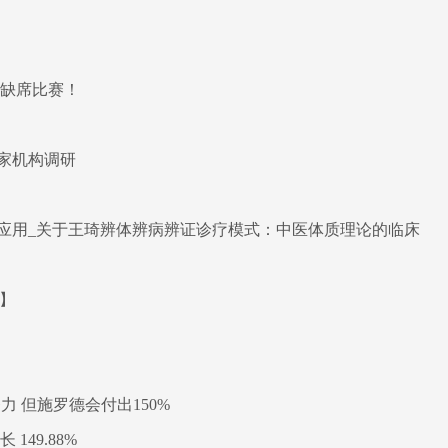
将缺席比赛！
家机构调研
应用_关于王琦辨体辨病辨证诊疗模式：中医体质理论的临床
重】
 但施罗德会付出150%
149.88%