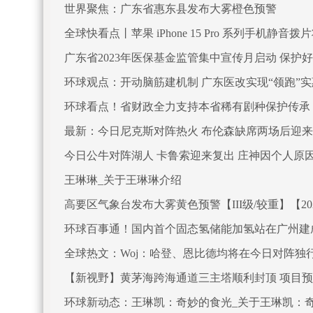
世界聚焦：广东省惠东县发布大雾橙色预警
全球快看点丨苹果 iPhone 15 Pro 系列手机静音拨
广东省2023年医保基金监管集中宣传月启动 保护好
环球观点：开动脑筋建机制 广东医改实现“领跑”
环球看点！省财政全力支持本省稀有剧种保护传承
最新：今日尼克斯对阵热火 布伦森缺席两场后迎来
今日公牛对阵湖人 卡鲁索迎来复出 庄神因个人原
王琳琳_关于王琳琳介绍
高要区气象台发布大雾黄色预警【III级/较重】【2023-
环球百事通！国内首个固态氢储能加氢站在广州建
全球热文：Woj：哈登、恩比德均将在今日对阵独
【新视野】黄茅海跨海通道三主塔顺利封顶 项目预计
环球新动态：王琳凯：奇妙的食光_关于王琳凯：