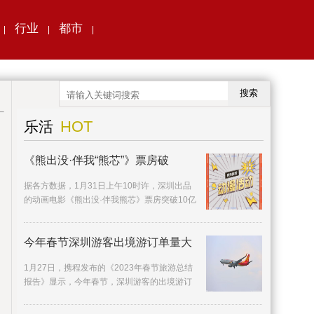
行业
都市
|
|
|
搜索
HOT
乐活
《熊出没·伴我“熊芯”》票房破
据各方数据，1月31日上午10时许，深圳出品
的动画电影《熊出没·伴我熊芯》票房突破10亿
元，在首日票房、档期票房、连续破亿天数等
多方面打
今年春节深圳游客出境游订单量大
1月27日，携程发布的《2023年春节旅游总结
报告》显示，今年春节，深圳游客的出境游订
单量同比去年增长近5倍。相较国内热门景点的
人山人海，