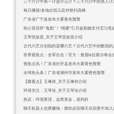
三十六计中第一计是什么计？三十六计中的美人计
每日播报!多地出招儿应对祭扫高峰
广东省广宁县发布大雾黄色预警
热心背后怀“鬼胎”！“闺蜜”仨月盗刷她支付宝52笔
王琴堂故居_关于王琴堂故居介绍
古代六艺分别指的是哪六艺？古代六艺中的数指的
世界观焦点：全军出击！官方：詹眉&拉塞尔将会
视焦点讯！广东省封开县发布大雾黄色预警
全球热头条丨广东省潮州市发布大雾橙色预警
【聚看点】王琳祥_关于王琳祥介绍
环球关注：王琴珍_关于王琴珍介绍
热议：环境更优，这类资金，迎利好
聊天机器人也要赚钱：微软必应聊天在回复中加入