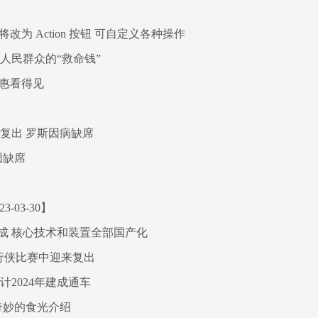
片将改为 Action 按钮 可自定义各种操作
人民群众的“救命钱”
实惠看得见
复出 罗斯因病缺席
因缺席
03-30】
成 核心技术和装置全部国产化
行侠比赛中迎来复出
2024年建成通车
奇妙的食光介绍