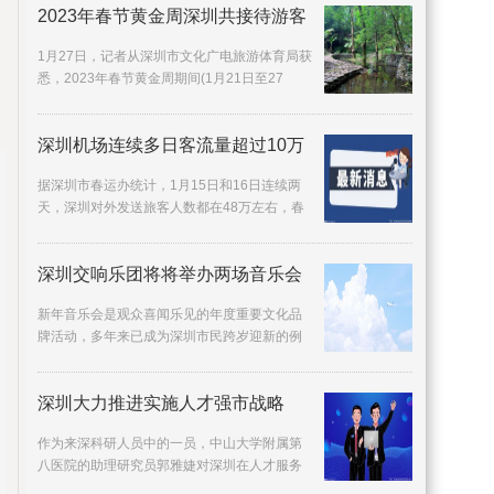
2023年春节黄金周深圳共接待游客
1月27日，记者从深圳市文化广电旅游体育局获
悉，2023年春节黄金周期间(1月21日至27
日)，深圳共接待游客469 25万人次，旅游收入
31 58亿元，
深圳机场连续多日客流量超过10万
据深圳市春运办统计，1月15日和16日连续两
天，深圳对外发送旅客人数都在48万左右，春
运进入客流高峰期。1月15日，深圳春运对外旅
客发送量达
深圳交响乐团将将举办两场音乐会
新年音乐会是观众喜闻乐见的年度重要文化品
牌活动，多年来已成为深圳市民跨岁迎新的例
牌项目。12月30日、31日晚，深圳交响乐团将
在深圳音乐
深圳大力推进实施人才强市战略
作为来深科研人员中的一员，中山大学附属第
八医院的助理研究员郭雅婕对深圳在人才服务
方面的举措赞不绝口：我作为基础研究人员，