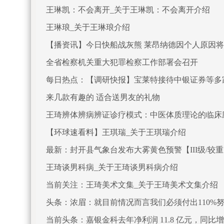
王琳凯：不会离开_关于王琳凯：不会离开介绍
王琳琅_关于王琳琅介绍
【播资讯】今日快船战灰熊 莱昂纳德因个人原因
全省检察机关重大犯罪检察工作部署会召开
每日热点：【调研快报】宝莱特接待中银证券等多
来几款有趣的 适合送男友的礼物
王琦辨体辨病辨证诊疗模式：中医体质理论的临床
应用介绍
【环球速看料】王琪瑞_关于王琪瑞介绍
最新：封开县气象台发布大雾黄色预警【III级/较
王琦谈男科病_关于王琦谈男科病介绍
当前关注：王琦美术文集_关于王琦美术文集介绍
头条：浓眉：就目前情况而言我们必须付出110%努力
当前头条：嘉银金科去年净利润 11.8 亿元，同比增长 