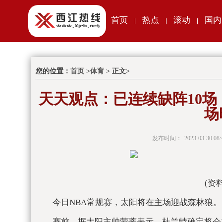
首页
热点
滚动
国内
|
|
|
您的位置：
首页
>
体育
> 正文>
天天观点：已连续缺阵10场
场
发布时间：
2023-03-30 08:
(资
今日NBA常规赛，太阳将在主场迎战森林狼。
赛前，据太阳主帅蒙蒂表示，杜兰特确定将会