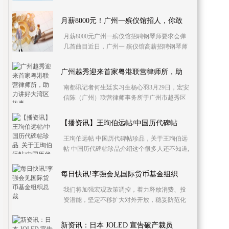
伤）、拉塞尔（右臀部疼痛）大概率出战（75%
出场可能），詹
月薪8000元！广州一殡仪馆招人，你敢
月薪8000元广州一殡仪馆招聘钢琴师要求会弹
几首曲目近日，广州一 殡仪馆高薪招聘钢琴师
引发关注。招聘启事显示，招募在追悼会上演
奏的钢琴、
广州越秀迎来首家粤港联营律师所，助
南都讯记者何生廷实习生杨心羽3月29日，宏安
信陈（广州）联营律师事务所于广州市越秀区
举办开业仪式，这意味着广州市越秀区迎来了
第一家粤港联
【播资讯】王珣伯远帖/中国历代碑帖
王珣伯远帖 中国历代碑帖珍品，关于王珣伯远
帖 中国历代碑帖珍品介绍这个很多人还不知道,
我们一起来看看！1、王珣伯远帖 中国历代碑帖
珍品。关
每日快讯!李强会见国际货币基金组织
我们将加强宏观政策调控，着力释放消费、投
资潜能，坚定不移扩大对外开放，稳妥防范化
解风险 李强指出，国际社会要坚持多边主义，
维护全球产
新资讯：日本 JOLED 宣告破产裁员