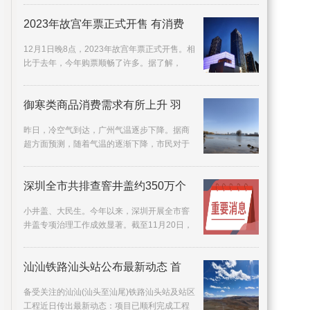
很希望自己
2023年故宫年票正式开售 有消费
12月1日晚8点，2023年故宫年票正式开售。相
比于去年，今年购票顺畅了许多。据了解，
2022年故宫年票发售时，因短时间内购买年票
人数过多，曾
御寒类商品消费需求有所上升 羽
昨日，冷空气到达，广州气温逐步下降。据商
超方面预测，随着气温的逐渐下降，市民对于
御寒类商品消费需求有所上升，不少广州商超
准备了有关
深圳全市共排查窨井盖约350万个
小井盖、大民生。今年以来，深圳开展全市窨
井盖专项治理工作成效显著。截至11月20日，
全市共排查窨井盖约350万个，发现存在问题的
窨井盖约3
汕汕铁路汕头站公布最新动态 首
备受关注的汕汕(汕头至汕尾)铁路汕头站及站区
工程近日传出最新动态：项目已顺利完成工程