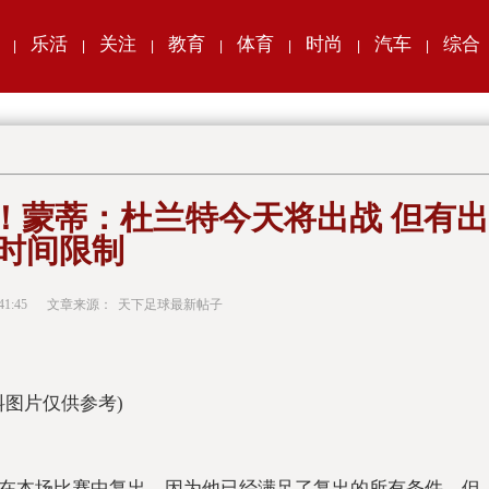
乐活
关注
教育
体育
时尚
汽车
综合
|
|
|
|
|
|
|
！蒙蒂：杜兰特今天将出战 但有出
时间限制
41:45
文章来源：
天下足球最新帖子
料图片仅供参考)
在本场比赛中复出，因为他已经满足了复出的所有条件，但