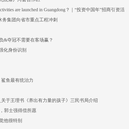
” activities are launched in Guangdong？｜“投资中国年”招商引资活
岛水务集团向省市重点工程冲刺
9负&夺冠不需要在客场赢？
强化身份识别
 鲨鱼最有统治力
略
_关于王理书《养出有力量的孩子》三民书局介绍
归，郭士强得偿所愿
感觉他很特别