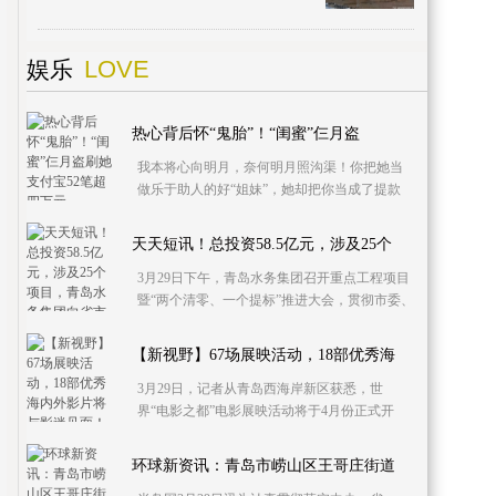
招标工作，由中铁建设集团有限公司中标承
建。目前，
LOVE
娱乐
热心背后怀“鬼胎”！“闺蜜”仨月盗
我本将心向明月，奈何明月照沟渠！你把她当
做乐于助人的好“姐妹”，她却把你当成了提款
机，短短三个月小赵遭“闺蜜”频频下手，支付宝
被盗刷5
天天短讯！总投资58.5亿元，涉及25个
3月29日下午，青岛水务集团召开重点工程项目
暨“两个清零、一个提标”推进大会，贯彻市委、
市政府关于推进市属企业匹配城市发展战略部
署，全面
【新视野】67场展映活动，18部优秀海
3月29日，记者从青岛西海岸新区获悉，世
界“电影之都”电影展映活动将于4月份正式开
启，进一步促进国际影视文化交流，推动中国
影视“走出去”
环球新资讯：青岛市崂山区王哥庄街道