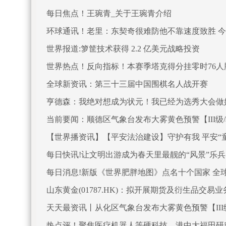
每日焦点！王琬青_关于王琬青介绍
环球通讯！老里：东契奇很难防他不靠速度致胜 
世界报道:箩筐技术获得 2.2 亿美元战略投资
世界热点！反向指标！本赛季塔克得分挂零时76人胜率7
全球新资讯：第三十三届中国围棋名人战开赛
亨德森：我绝对想成为状元！我已经为选秀大会做
当前要闻：顺德区气象台发布大雾黄色预警【III级/较重
【世界播资讯】【平安法治建设】守护有我 平安“童
每日快讯!让文明出游成为春天里最靓的“风景”乐兵
每日消息!新版《世界肥胖地图》点名十个国家 全
山东黄金(01787.HK)：拟开展期货及衍生品交易业
天天最资讯丨从化区气象台发布大雾黄色预警【III级/较
热点评！聚焦医疗机器人等硬科技，港中大福田研