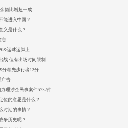
款余额比增超一成
不能进入中国？
意义是什么？
窒息
中0&运球运脚上
出战 但有出场时间限制
9分领先步行者12分
插广告
办理涉企民事案件5732件
定位的意思是什么？
么时期的事情？
战争历史呢？