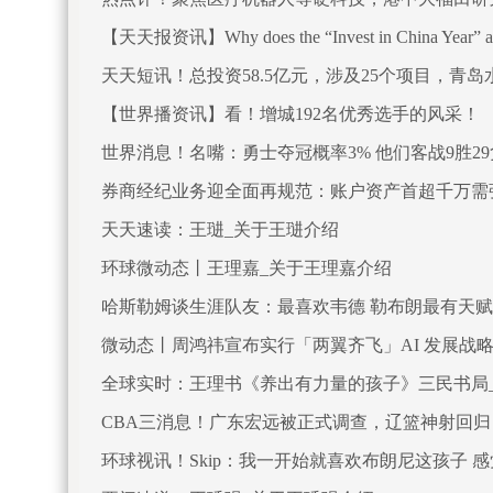
【天天报资讯】Why does the “Invest in China Year
动启动，为何选在广东？
天天短讯！总投资58.5亿元，涉及25个项目，青
【世界播资讯】看！增城192名优秀选手的风采！
世界消息！名嘴：勇士夺冠概率3% 他们客战9胜2
券商经纪业务迎全面再规范：账户资产首超千万需
天天速读：王琎_关于王琎介绍
环球微动态丨王理嘉_关于王理嘉介绍
哈斯勒姆谈生涯队友：最喜欢韦德 勒布朗最有天赋
微动态丨周鸿祎宣布实行「两翼齐飞」AI 发展战
全球实时：王理书《养出有力量的孩子》三民书局
CBA三消息！广东宏远被正式调查，辽篮神射回
环球视讯！Skip：我一开始就喜欢布朗尼这孩子 