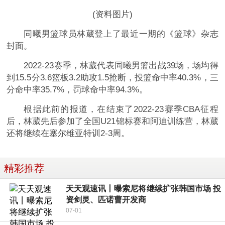
(资料图片)
同曦男篮球员林葳登上了最近一期的《篮球》杂志
封面。
2022-23赛季，林葳代表同曦男篮出战39场，场均得
到15.5分3.6篮板3.2助攻1.5抢断，投篮命中率40.3%，三
分命中率35.7%，罚球命中率94.3%。
根据此前的报道，在结束了2022-23赛季CBA征程
后，林葳先后参加了全国U21锦标赛和阿迪训练营，林葳
还将继续在塞尔维亚特训2-3周。
精彩推荐
天天观速讯丨曝索尼将继续扩张韩国市场 投
资剑灵、匹诺曹开发商
07-01