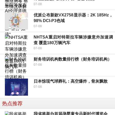
07-08
优派公布新款VX2758显示器：2K 185Hz，
98% DCI-P3色域
07-08
NHTSA重启对特斯拉车辆涉嫌意外加速调
查 覆盖180万辆汽车
07-08
财务培训机构数量排行榜（财务培训机构）
07-08
日本惊现气球葬礼：高空爆炸，骨灰飘散
07-08
热点推荐
我省将举办首届孕婴童专品新时代博览会