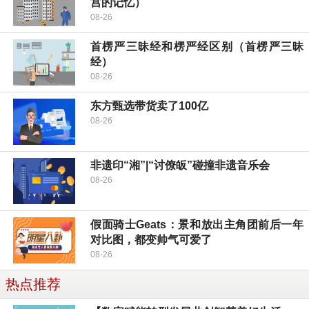
宫的记忆）
08-26
首楞严三昧经和楞严经区别（首楞严三昧
经）
08-26
东方甄选带货卖了100亿
08-26
非遗印“湘”|“讨僚皈”碰撞非遗音乐会
08-26
假面骑士Geats：景和放出主角团前后一年
对比图，都变帅气可爱了
08-26
热点推荐