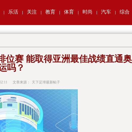
乐活
关注
教育
体育
时尚
汽车
综合
|
|
|
|
|
|
|
排位赛 能取得亚洲最佳战绩直通奥
运吗？
02:11
文章来源：
天下足球最新帖子