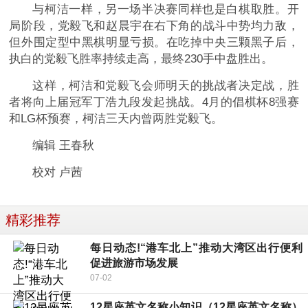
与柯洁一样，另一场半决赛同样也是白棋取胜。开
局阶段，党毅飞和赵晨宇在右下角的战斗中势均力敌，
但外围定型中黑棋明显亏损。在吃掉中央三颗黑子后，
执白的党毅飞胜率持续走高，最终230手中盘胜出。
这样，柯洁和党毅飞会师明天的挑战者决定战，胜
者将向上届冠军丁浩九段发起挑战。4月的倡棋杯8强赛
和LG杯预赛，柯洁三天内曾两胜党毅飞。
编辑 王春秋
校对 卢茜
精彩推荐
每日动态!“港车北上”推动大湾区出行便利
促进旅游市场发展
07-02
12星座英文名称小知识（12星座英文名称）