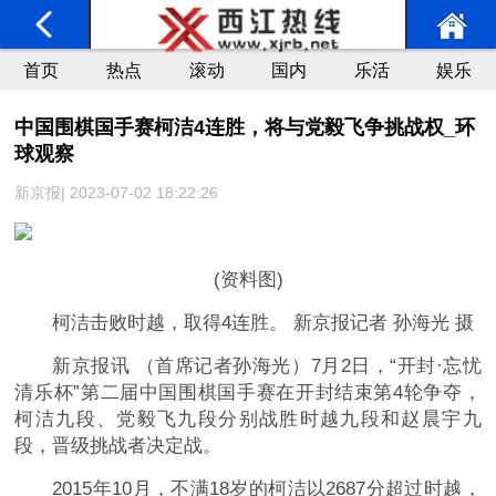
首页
热点
滚动
国内
乐活
娱乐
中国围棋国手赛柯洁4连胜，将与党毅飞争挑战权_环
球观察
新京报| 2023-07-02 18:22:26
(资料图)
柯洁击败时越，取得4连胜。 新京报记者 孙海光 摄
新京报讯 （首席记者孙海光）7月2日，“开封·忘忧
清乐杯”第二届中国围棋国手赛在开封结束第4轮争夺，
柯洁九段、党毅飞九段分别战胜时越九段和赵晨宇九
段，晋级挑战者决定战。
2015年10月，不满18岁的柯洁以2687分超过时越，