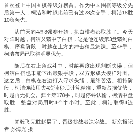
首次登上中国围棋等级分榜首。作为中国围棋等级分先
后第一人，柯洁和时越此前已有过28次交手，柯洁18胜
10负领先。
从前天的4盘8强赛开始，执白棋者都取胜了。今天
对阵时越，柯洁又猜中了白棋，这是他连续第3盘猜到白
棋。序盘阶段，时越在上方的冲击稍显急躁。至48手，
柯洁布局已取得明显优势。
随后在右上角战斗中，时越再度出现判断失误，但
柯洁白棋也未能下出最狠手段，双方形成大模样对围。
这之后，白棋在右边打入寻求头绪，最终苦活。相持阶
段，柯洁连续用去4次读秒后计算精准，重新占据优势，
时越再无机会。弈至第178手，时越停钟认输，柯洁中盘
取胜，整盘对局用时4个半小时。至此，柯洁取得4连
胜。
党毅飞完胜赵晨宇，晋级挑战者决定战。 新京报记
者 孙海光 摄