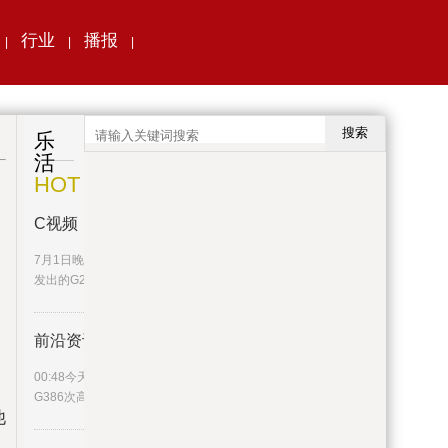
行业
播报
|
|
|
搜索
乐
活
HOT
C视频丨香港坐高铁抵蓉旅客：这
7月1日晚，伴着微热的暑气，从香港西九龙站
发出的G2964次动车抵达成都
前沿资讯!视频｜“文化济宁”高
00:48今天上午7时26分，“文化济宁”冠名的
G386次高铁列车准时从高铁济
他