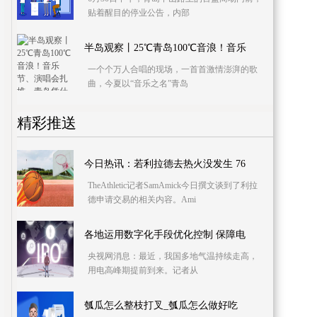
贴着醒目的停业公告，内部
半岛观察丨25℃青岛100℃音浪！音乐
一个个万人合唱的现场，一首首激情澎湃的歌
曲，今夏以“音乐之名”青岛
精彩推送
今日热讯：若利拉德去热火没发生 76
TheAthletic记者SamAmick今日撰文谈到了利拉
德申请交易的相关内容。Ami
各地运用数字化手段优化控制 保障电
央视网消息：最近，我国多地气温持续走高，
用电高峰期提前到来。记者从
瓠瓜怎么整枝打叉_瓠瓜怎么做好吃