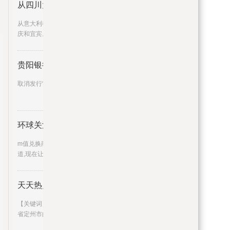
从四川大学出发！“蓉火”开启成
从意大利都灵到北京，再到哈尔滨、深圳、重
庆和宜宾。一站站充满活力的
贵阳银行：取消发行“23贵阳银行
取消发行“23贵阳银行CD103”
环球关注：m值兑换商城_m值兑换
m值兑换商城，m值兑换礼品这个很多人还不知
道,现在让我们一起来看看吧
天天热点评！紧握人生出彩机会
【关键词】高考【事件】今年高考期间，河北
省定州市的环卫工人任红娟，