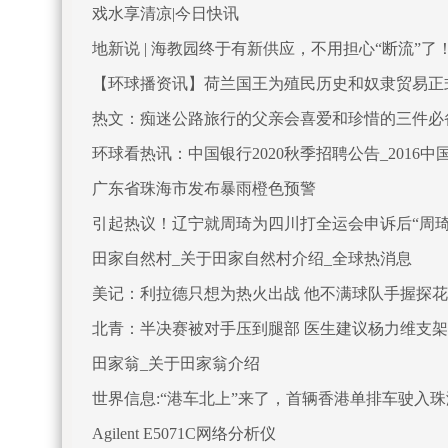
戏水享清凉|今日快讯
地新说 | 海教园终于有新供应，不用担心“断流”了
【环球播资讯】荷兰国王为殖民历史和奴隶贸易正
热文：痴迷公路旅行的父亲会喜爱和珍惜的三件必
环球看热讯：中国银行2020秋季招聘公告_2016
广东省珠海市发布暴雨橙色预警
引起热议！辽宁就周琦为四川打全运会申诉后“周琦
田家自然村_关于田家自然村介绍_全球热消息
美记：利拉德只想为热火出战 他不满球队手握探花
北青：半决赛被对手压到腿部 医生建议杨力维支架
田家翁_关于田家翁介绍
世界信息:“港车北上”来了，首辆香港单排车驶入珠
Agilent E5071C网络分析仪