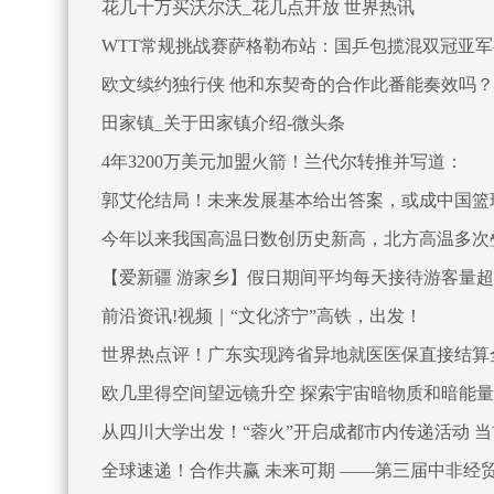
花几十万买沃尔沃_花几点开放 世界热讯
WTT常规挑战赛萨格勒布站：国乒包揽混双冠亚军
欧文续约独行侠 他和东契奇的合作此番能奏效吗？
田家镇_关于田家镇介绍-微头条
4年3200万美元加盟火箭！兰代尔转推并写道：
郭艾伦结局！未来发展基本给出答案，或成中国篮
今年以来我国高温日数创历史新高，北方高温多次
【爱新疆 游家乡】假日期间平均每天接待游客量超
前沿资讯!视频｜“文化济宁”高铁，出发！
世界热点评！广东实现跨省异地就医医保直接结算
欧几里得空间望远镜升空 探索宇宙暗物质和暗能量
从四川大学出发！“蓉火”开启成都市内传递活动 
全球速递！合作共赢 未来可期 ——第三届中非经