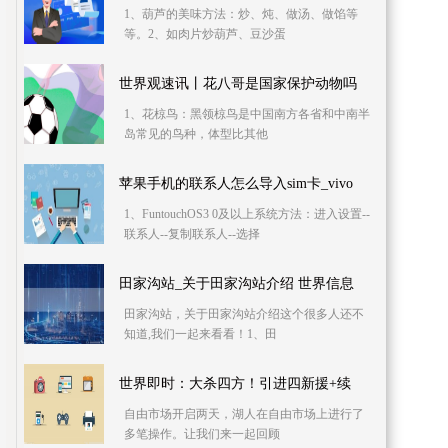
1、葫芦的美味方法：炒、炖、做汤、做馅等
等。2、如肉片炒葫芦、豆沙蛋
世界观速讯丨花八哥是国家保护动物吗
1、花椋鸟：黑领椋鸟是中国南方各省和中南半
岛常见的鸟种，体型比其他
苹果手机的联系人怎么导入sim卡_vivo
1、FuntouchOS3 0及以上系统方法：进入设置--
联系人--复制联系人--选择
田家沟站_关于田家沟站介绍 世界信息
田家沟站，关于田家沟站介绍这个很多人还不
知道,我们一起来看看！1、田
世界即时：大杀四方！引进四新援+续
自由市场开启两天，湖人在自由市场上进行了
多笔操作。让我们来一起回顾