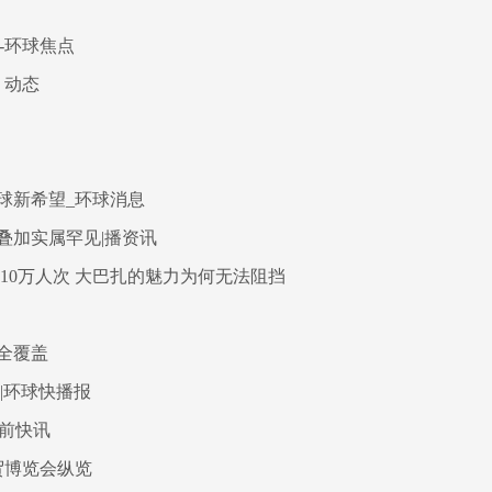
-环球焦点
 动态
球新希望_环球消息
叠加实属罕见|播资讯
10万人次 大巴扎的魅力为何无法阻挡
全覆盖
|环球快播报
当前快讯
贸博览会纵览