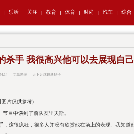
乐活
关注
教育
体育
时尚
汽车
综合
|
|
|
|
|
|
|
的杀手 我很高兴他可以去展现自己
44:14
文章来源：
天下足球最新帖子
料图片仅供参考)
ts》节目中谈到了前队友里夫斯。
杀手，这很疯狂，很多人并没有欣赏他在场上的表现。我知道