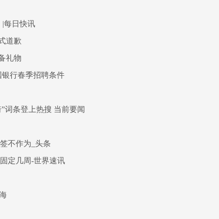
！|每日快讯
式道歉
备礼物
中国银行春季招聘条件
”词条登上热搜 当前要闻
签不作为_头条
固定几周-世界速讯
海