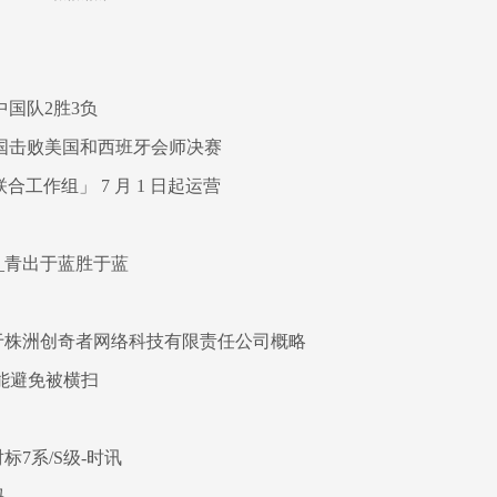
国队2胜3负
国击败美国和西班牙会师决赛
工作组」 7 月 1 日起运营
_青出于蓝胜于蓝
于株洲创奇者网络科技有限责任公司概略
本能避免被横扫
标7系/S级-时讯
吗