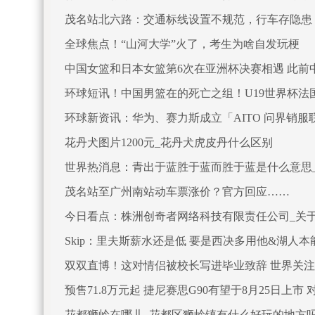
茂名站北六路：交通标线设置不规范，行车存隐患
全球焦点！“山河大学”火了，考生为啥自发玩梗
中国女篮和日本女篮第6次在亚洲杯决赛相遇 此前中
环球短讯！中国男篮在的死亡之组！U19世界杯法
环球新资讯：华为、赛力斯成立「AITO 问界销服联合
花丹犬图片1200元_花丹犬虎皮丹什么区别
世界热消息：青出于蓝胜于蓝而胜于蓝是什么意思
茂名站至广州南站动车票涨价？官方回应……
今日看点：株洲创奇者网络科技有限责任公司_关
Skip：里夫斯薪水还是低 要是西决多用他&湖人
双双直博！这对情侣被校长写进毕业致辞 世界关注
预售71.8万元起 捷尼赛思G90有望于8月25日上市 对
花都狮岭在哪儿_花都区狮岭镇有什么好玩的地方