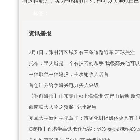
有这种能力，我为他感到开心，他可以去展现自己
标签：
资讯播报
7月1日，张村河区域又有三条道路通车 环球关注
托布：里夫斯是一个有技巧的杀手 我很高兴他可
中信取代中信建投，主承销收入居首
首创证券给予海兴电力买入评级
【赛前海报】山东泰山vs上海海港 谋定而后动 新
西南联大人物之贺麟_全球聚焦
复旦大学新闻学院章平：市场化财经媒体更具有主
C视频丨香港坐高铁抵蓉旅客：这次要挑战吃两次
蓦然回首的拼音 蓦然回首 全球新资讯