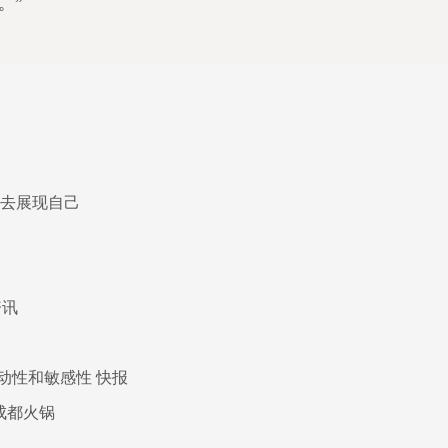
。”
以去展现自己
资讯
动性和敏感性 快报
成都火锅