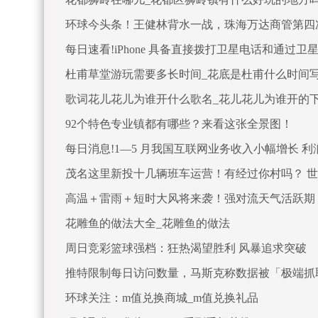
环球今头条！王健林背水一战，珠海万达商管第四次冲
每日速看!iPhone 具备直接拨打卫星电话和通过卫
杜甫草堂游玩需要多长时间_花底是杜甫什么时间
歌词花儿花儿为谁开什么歌名_花儿花儿为谁开的
92个特色专业镇都有哪些？来看这张全景图！
每日消息!1—5 月我国互联网业务收入小幅增长 
茂名这里新投十几辆班车运营！有经过你村吗？ 
高温＋雷雨＋短时大风将来袭！强对流天气活跃期
花雕鱼的做法大全_花雕鱼的做法
周日竞彩篮球强档：狂热渴望胜利 风暴追求突破
推特限制每日访问数量，马斯克称数据被「极端抓
环球关注：m值兑换商城_m值兑换礼品