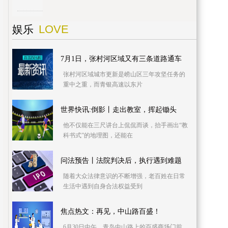
LOVE
娱乐
7月1日，张村河区域又有三条道路通车
张村河区域城市更新是崂山区三年攻坚任务的
重中之重，而青银高速以东片
世界快讯:倒影丨走出教室，挥起锄头
他不仅能在三尺讲台上侃侃而谈，抬手画出“教
科书式”的地理图，还能在
问法预告丨法院判决后，执行遇到难题
随着大众法律意识的不断增强，老百姓在日常
生活中遇到自身合法权益受到
焦点热文：再见，中山路百盛！
6月30日中午，青岛中山路上的百盛商场门前，