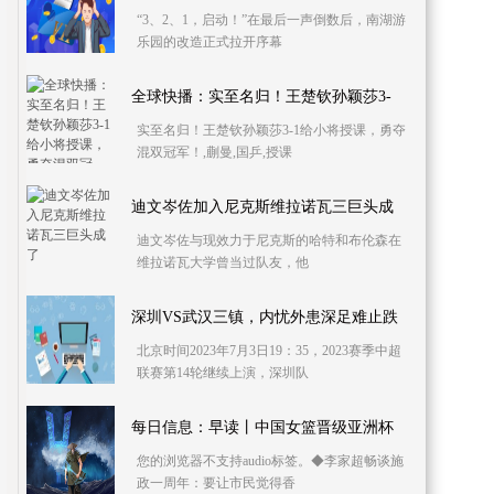
“3、2、1，启动！”在最后一声倒数后，南湖游
乐园的改造正式拉开序幕
全球快播：实至名归！王楚钦孙颖莎3-
实至名归！王楚钦孙颖莎3-1给小将授课，勇夺
混双冠军！,蒯曼,国乒,授课
迪文岑佐加入尼克斯维拉诺瓦三巨头成
迪文岑佐与现效力于尼克斯的哈特和布伦森在
维拉诺瓦大学曾当过队友，他
深圳VS武汉三镇，内忧外患深足难止跌
北京时间2023年7月3日19：35，2023赛季中超
联赛第14轮继续上演，深圳队
每日信息：早读丨中国女篮晋级亚洲杯
您的浏览器不支持audio标签。◆李家超畅谈施
政一周年：要让市民觉得香