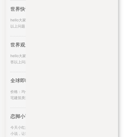
世界快讯:穿越火线道具城道聚城
hello大家好，我是大学网网小航来为大家解答
以上问题，穿越火线道具城
世界观天下！姜文有哪些绯闻_他
hello大家好，我是城乡经济网小晟来为大家解
答以上问题，姜文有哪些绯
全球即时：邵阳中梁壹号院户型图
价格：均价约5000元 平方米物业类别：普通住
宅建筑类别：板塔结合高层
恋脚小说吧（恋脚小说）
今天小红来为大家带来的是恋脚小说吧，恋脚
小说，让我们一起往下看看吧