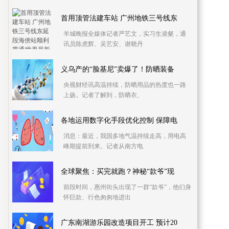
首用顶管法建车站 广州地铁三号线东
羊城晚报全媒体记者严艺文，实习生凌粲，通
讯员陈虎辉、吴艺安、谢晓丹
义乌产的“脸基尼”卖爆了！防晒装备
央视财经讯高温持续，防晒用品的热度也一路
上扬。记者了解到，防晒衣、
各地运用数字化手段优化控制 保障电
消息：最近，我国多地气温持续走高，用电高
峰期提前到来。记者从南方电
全球聚焦：买完就跑？神秘“款爷”现
前段时间，惠州街头出现了一群“款爷”，他们身
怀巨款、行色匆匆地进出
广东南湖游乐园改造项目开工 预计20