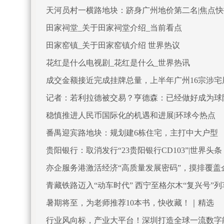
天河员村一横路地块：跻身广州地价第二名|焦点快
田家祠堂_关于田家祠堂介绍_当前看点
田家窑镇_关于田家窑镇介绍 世界热议
花红是什么电视剧_花红是什么_世界热讯
成交金额接近完成挂牌总量，上半年广州16宗涉宅
记者：若利拉德被交易？亨德森：已经做好成为球
稳慎推进人民币国际化的机遇和进展|环球今热点
番禺迎宾路地块：规划建6栋住宅，主打中大户型
贵阳银行：取消发行“23贵阳银行CD103”|世界头条
亦企服务港激活经济“高质量发展密码”，摸排覆盖企业
青藏铁路迈入“动车时代” 西宁至格尔木“复兴号”列
暑期将至，为老师推荐10本书，快收藏！｜精选
行业风向标，产业大平台！深圳打造全球一流数字