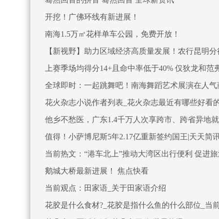
开挖！广佛环线有新进展！
南海1.5万㎡花样单车公园，免费开放！
【新视野】助力区域经济高质量发展！农行昆明分
上赛季场均得分14+且命中率低于40% 仅狄龙和范
全球即时：一起跳舞吧！南海舞蹈艺术展演在人气
花火杂志小说作者列表_花火杂志最近有哪些好看
他乡不愁医，广东1.4千万人次享跨市、跨省异地
值得！小萨博尼斯5年2.17亿重新签约国王|天天简
当前热文：“港车北上”推动大湾区出行便利 促进
鹅城大桥最新进展！ 焦点快看
当前观点：田家语_关于田家语介绍
花胶是什么食材?_花胶是指什么鱼的什么部位_当