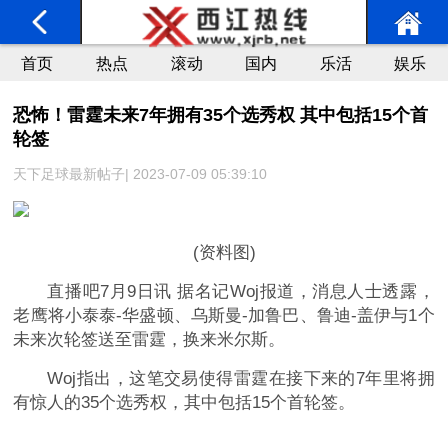
首页
热点
滚动
国内
乐活
娱乐
恐怖！雷霆未来7年拥有35个选秀权 其中包括15个首
轮签
天下足球最新帖子| 2023-07-09 05:39:10
(资料图)
直播吧7月9日讯 据名记Woj报道，消息人士透露，
老鹰将小泰泰-华盛顿、乌斯曼-加鲁巴、鲁迪-盖伊与1个
未来次轮签送至雷霆，换来米尔斯。
Woj指出，这笔交易使得雷霆在接下来的7年里将拥
有惊人的35个选秀权，其中包括15个首轮签。