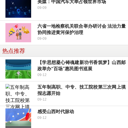
美媒：中国汽车大举占领世界市场
09-09
六省一地检察机关联合举办研讨会 法治力量
协同推进黄河保护治理
09-09
热点推荐
【学思想凝心铸魂建新功书香筑梦】山西邮
政举办“百场”惠民图书巡展
09-12
五年制高职、中专、技工院校第三次网上填
报志愿开始
09-12
感受山西时代脉动
09-12