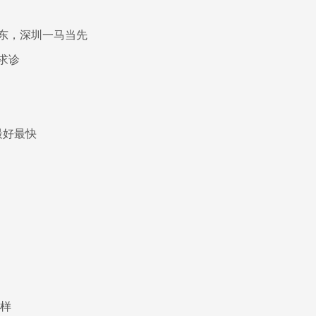
粤东，深圳一马当先
求诊
最好最快
一样