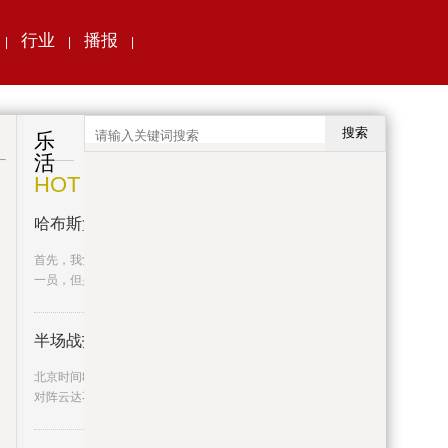
行业
播报
|
|
|
搜索
乐
活
HOT
哈布斯堡的黄昏世界观
首先，我觉得我很必要强调我虽然是制作组的
一员，但是不过新人对MOD了
半场战报：弗赖堡0-0云达不莱梅
北京时间8月26日德甲联赛第2轮，弗赖堡主场
对阵云达不莱梅。半场战罢，