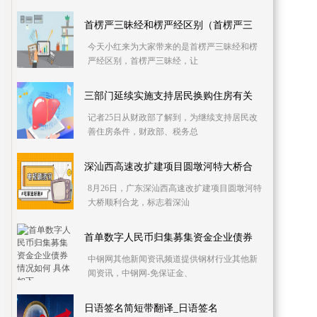
首楞严三昧经和楞严经区别（首楞严三
今天小红来为大家带来的是首楞严三昧经和楞
严经区别，首楞严三昧经，让
三部门延续实施支持居民换购住房有关
记者25日从财政部了解到，为继续支持居民改
善住房条件，财政部、税务总
深汕西高速改扩建项目圆墩河特大桥合
8月26日，广东深汕西高速改扩建项目圆墩河特
大桥顺利合龙，标志着深汕
首单数字人民币归集募集资金企业债券
中钢网其他新闻资讯频道提供钢材行业其他新
闻资讯，中钢网-免保证金、
日语签名简短带翻译_日语签名