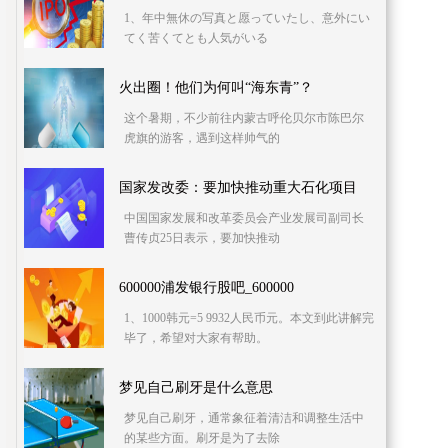
1、年中無休の写真と愿っていたし、意外にい
てく苦くてとも人気がいる
火出圈！他们为何叫“海东青”？
这个暑期，不少前往内蒙古呼伦贝尔市陈巴尔
虎旗的游客，遇到这样帅气的
国家发改委：要加快推动重大石化项目
中国国家发展和改革委员会产业发展司副司长
曹传贞25日表示，要加快推动
600000浦发银行股吧_600000
1、1000韩元=5 9932人民币元。本文到此讲解完
毕了，希望对大家有帮助。
梦见自己刷牙是什么意思
梦见自己刷牙，通常象征着清洁和调整生活中
的某些方面。刷牙是为了去除