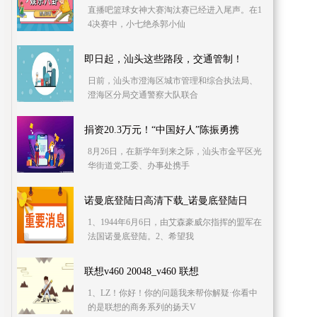
直播吧篮球女神大赛淘汰赛已经进入尾声。在1
4决赛中，小七绝杀郭小仙
即日起，汕头这些路段，交通管制！
日前，汕头市澄海区城市管理和综合执法局、
澄海区分局交通警察大队联合
捐资20.3万元！“中国好人”陈振勇携
8月26日，在新学年到来之际，汕头市金平区光
华街道党工委、办事处携手
诺曼底登陆日高清下载_诺曼底登陆日
1、1944年6月6日，由艾森豪威尔指挥的盟军在
法国诺曼底登陆。2、希望我
联想v460 20048_v460 联想
1、LZ！你好！你的问题我来帮你解疑·你看中
的是联想的商务系列的扬天V