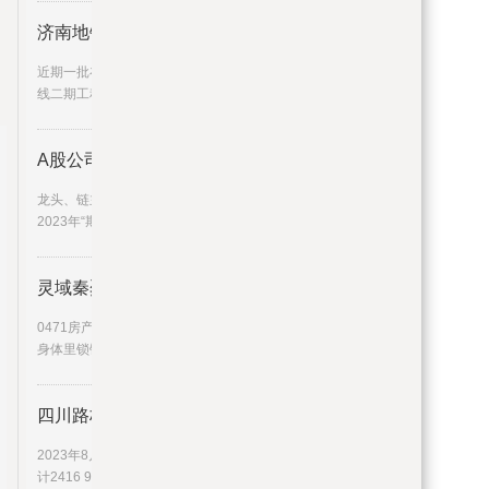
济南地铁3、4、6、7、8、9号线，
近期一批在建地铁线路再次刷新“进度条”↓↓3号
线二期工程截至目前，3
A股公司半年报披露过半 超八成
龙头、链主稳中有进，“小巨人”增速迅猛……在
2023年“期中考”里，上
灵域秦烈身体里锁链是谁 灵域秦
0471房产来为大家解答以上的问题。灵域秦烈
身体里锁链是谁，灵域秦烈这
四川路桥：连续6日融资净偿还累
2023年8月25日四川路桥连续6日融资净偿还累
计2416 95万元