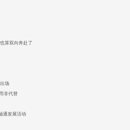
在也算双向奔赴了
有出场
而非代替
融通发展活动