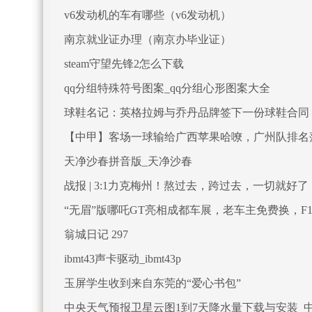
v6发动机的车有哪些（v6发动机）
南京就业证办理（南京办毕业证）
steam守望先锋2怎么下载
qq分组特殊符号图案_qq分组心形图案大全
球鞋名记：英格拉姆与乔丹品牌签下一份球鞋合同
【中甲】客场一球输给广西苹果哈嘹，广州队排名落
天净沙春拼音版_天净沙春
战报 | 3:1力克梅州！熬过去，跨过去，一切就好了
“无眉”版哪吒GT亮相成都车展，老车主免费换，F
翁城日记 297
ibmt43声卡驱动_ibmt43p
玉屏学生收到来自东莞的“爱心书包”
中央天气预报卫星云图1到7天降水量下载与安装_