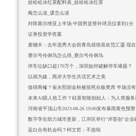
娃哈哈冰红茶配料表_娃哈哈冰红茶
痗怎么读_谖怎么读
对阵塞尔维亚上半场 中国男篮替补球员仅拿到1分
证券投资学答案
麦穗丰：去年选秀大会前青岛就很喜欢范汇鎏 现
赛尔号伶俐鸟怎么得_赛尔号伶俐鸟
停车位缺口超170万个，深圳如何破解停车难题？
以画为媒，两岸大学生共话艺术之美
值得商榷？崔永熙胡金秋被按死在板凳席 半场没
未来AI跟人抢工作？硅基智能创始人：为人类服务
河南省平顶山市2023-08-26 19:00发布暴雨黄色预警
数字孪生助力城市更新，江岸区举行“岸荟创”企业
蓝白合有机会吗？柯文哲：不急啦