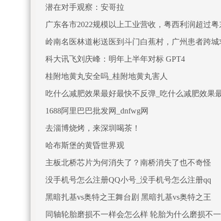
潜在对手观察：安哥拉
广东各市2022规模以上工业营收，粤西利润超过
岭南名医林道彬送医到斗门白蕉村，广州患者跨城
科大讯飞刘庆峰：明年上半年对标 GPT4
桂附地黄丸安全吗_桂附地黄丸害人
吃什么减肥效果最好最快不反弹_吃什么减肥效果
1688阿里巴巴批发网_dnfwg网
去淄博烧烤，来深圳喝茶！
哈布斯堡的黄昏世界观
主板北桥芯片为何消失了？南桥消失了也不奇怪
没手机号怎么注册QQ小号_没手机号怎么注册qq
黑暗扎基vs奥特之王舞台剧 黑暗扎基vs奥特之王
同轴轮胎磨损不一样会怎么样 轮胎为什么磨损不