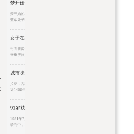
梦开始的地方2012年的今天，阿扎
梦开始的地方2012年的今天，阿扎尔点射收获
蓝军处子球,蓝军,切尔西队,
女子在小区电梯里分娩并把婴儿丢
封面新闻记者李茂佳近日，网传一名外地女子
来重庆旅游时，在某小区的电
城市味道 | 原来拉萨
降
拉萨，古称“逻些”，布达拉宫、大昭寺是它走过
抗
近1400年历史的见证。拉
91岁获得共和国勋章！这位英雄的
1951年7月10日，朝鲜停战谈判在开城举行。
谈判中，对于朝中方面提出的