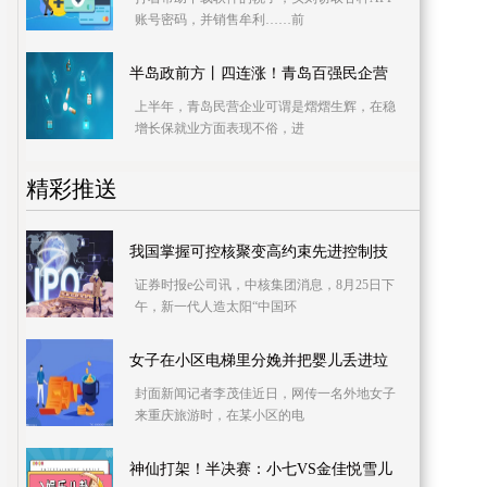
账号密码，并销售牟利……前
半岛政前方丨四连涨！青岛百强民企营
上半年，青岛民营企业可谓是熠熠生辉，在稳
增长保就业方面表现不俗，进
精彩推送
我国掌握可控核聚变高约束先进控制技
证券时报e公司讯，中核集团消息，8月25日下
午，新一代人造太阳“中国环
女子在小区电梯里分娩并把婴儿丢进垃
封面新闻记者李茂佳近日，网传一名外地女子
来重庆旅游时，在某小区的电
神仙打架！半决赛：小七VS金佳悦雪儿