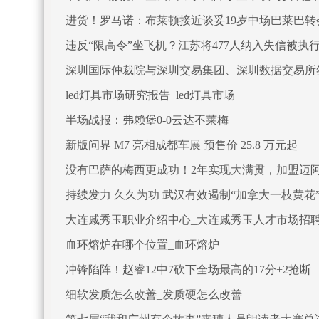
进货！罗马诺：布莱顿接近谈妥19岁中场巴莱巴转会
违反“限高令”坐飞机？江苏将477人纳入失信被执
深圳国际仲裁院与深圳交易集团、深圳数据交易所
led灯具市场研究报告_led灯具市场
半场战报：弗赖堡0-0云达不莱梅
新版问界 M7 亮相成都车展 预售价 25.8 万元起
没有巴萨的梅西更成功！2年实现大满贯，加盟迈
持续发力 久久为功 武汉有效遏制“加拿大一枝黄花
大连戚秀玉职业介绍中心_大连戚秀玉人才市场招
血环熔炉在哪个位置_血环熔炉
冲锋陷阵！赵睿12中7砍下全场最高的17分+2抢断
细软发质怎么改善_发质硬怎么改善