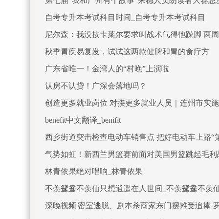
第七届“我和广州有个故事”来穗人员朗读者大赛总
自考专升本考试科目时间_自考专升本考试科目
尼尔森：我没按卡莱尔要求叫战术气得他跺脚 两
秋季胃疾易复发，试试这两款健脾和胃的食疗方
广东省唯一！金湾人的“村晚”上演啦
认房不认贷！广深会落地吗？
创造更多就业岗位 对接更多就业人员｜连州市实施
benefit中文翻译_benifit
西乡街道突击检查电动车销售点 把好电动车上路“
气势如虹！新西兰男篮赛前面对美国男篮跳起毛利
林青依果绝对唱响_林青依果
不羡鸳鸯不羡仙只想逍遥在人世间_不羡鸳鸯不羡
深晚视频|密室逃脱、剧本杀商家东门摆摊受追捧 罗湖