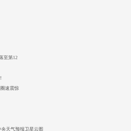
至第12
！
1圈速震惊
中央天气预报卫星云图