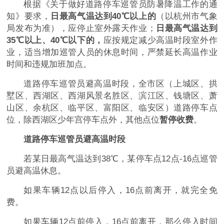
根据《关于做好道路停车巡管员防暑降温工作的通
知》要求，
日最高气温达到40℃以上的
（以杭州市气象
局发布为准），应停止室外露天作业；
日最高气温达到
35℃以上、40℃以下的，
应按规定减少高温时段室外作
业，适当增加巡管人员的休息时间，严禁延长高温作业
时间和违规加班加点。
道路停车巡管员避高温时段，全市区（上城区、拱
墅区、西湖区、西湖风景名胜区、滨江区、钱塘区、萧
山区、余杭区、临平区、富阳区、临安区）道路停车点
位，除西湖区少年宫停车点外，其他点位
暂停收费
。
道路停车巡管员避高温时段
若某日最高气温达到38℃，某停车点12点-16点巡管
员避高温休息。
如果车辆12点以后停入，16点前离开，就完全免
费。
如果车辆12点前停入，16点前离开，那么停入时间