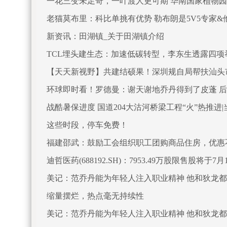
一花三变未足奇，一叶渡人更可期 华南国家植物园
老猫莫布里：科比单挑有优势 勒布朗是5V5专家&
新资讯：田湖镇_关于田湖镇介绍
TCL埋头建生态：加速低碳转型，李东生透露四项
【天天新视野】共建结硕果！深圳规自局帮扶汕头
环球即时看！罗德曼：谢天谢地乔丹得到了皮蓬 
战酷暑保进度 国道204大沽河桥梁工程“火”热推进
这些时段，停车免费！
福建邵武：鼓励工会组织职工团购商品住房，优惠
迪哲医药(688192.SH)：7953.49万股限售股将于
美记：范乔丹能为年轻人注入职业精神 他和狄龙
缩量摆烂，热点毫无持续性
美记：范乔丹能为年轻人注入职业精神 他和狄龙都