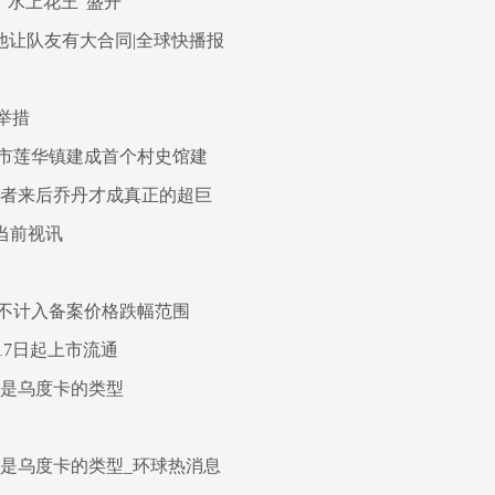
“水上花王”盛开
他让队友有大合同|全球快播报
举措
市莲华镇建成首个村史馆建
后者来后乔丹才成真正的超巨
|当前视讯
不计入备案价格跌幅范围
7月17日起上市流通
都是乌度卡的类型
是乌度卡的类型_环球热消息