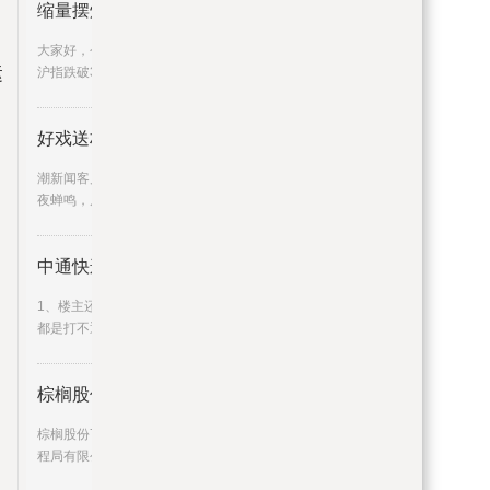
缩量摆烂，热点毫无持续性
大家好，今天是7月6号，大盘今日延续调整，
运
沪指跌破3200点，创业板指跌
好戏送村入社 余杭瓶窑用文艺点
潮新闻客户端通讯员袁敏芳风过林梢，送来夏
夜蝉鸣，居民们围坐舞台前，
中通快递投诉电话多少（中通快递
1、楼主还是别打投诉电话了，他们的投诉电话
都是打不通的。2、我的货今
棕榈股份：联合体中标8.68亿元周
棕榈股份7月7日公告，公司与中交第二航务工
程局有限公司、陕西友宏建设