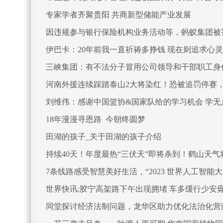
专家学者齐聚贵阳 共商新型储能产业发展
因违规参与银行保险机构业务活动等，蚂蚁集团被罚没
伊巴卡：20年前我一直祈祷多挣钱 现在则追求心灵
三峡集团：有不法分子冒用公司领导和干部职工身
河南外援连续踩踏泰山2大将染红！恐被追罚停赛，
刘维伟：感谢中国篮协&国家队给的学习机会 学无
18年漫漫寻恩路 今朝终圆梦
田湖的孩子_关于田湖的孩子介绍
持续40天！年度最热“三伏天”即将杀到！鹤山天气
7条线路感受智慧美好生活，“2023 世界人工智
世界快讯:胶宁高架路下午出现拥堵 车多缓行少安
同堂探讨经济法制问题，龙华区助力优化法治化营