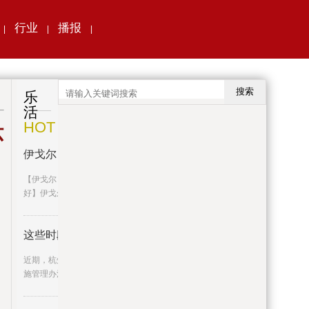
行业
播报
|
|
|
搜索
乐
活
HOT
环
伊戈尔：升压变产品目前在手订单
【伊戈尔：升压变产品目前在手订单情况良
好】伊戈尔7月7日在互动平台表
这些时段，停车免费！
近期，杭州气温节节攀升。根据《防暑降温措
施管理办法》等文件内容，杭