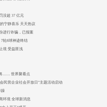
超 37 亿元
的宁静喜乐 天天热议
份进行诈骗，已报案
7轮8球神迹终结
止境 受益匪浅
将…… 世界聚看点
能大会民营企业社会开放日”主题活动启动
毋躁
商环境 全球新消息