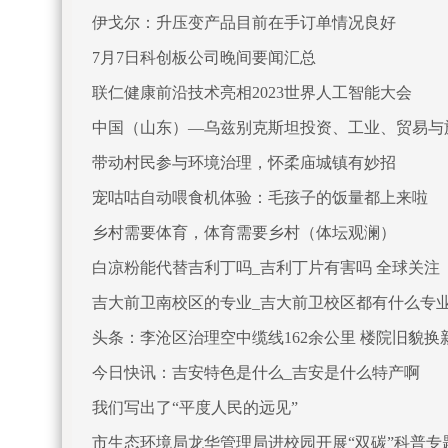
伊戈尔：升压变产品目前在手订单情况良好
7月7日科创板公司晚间要闻汇总
联仁健康前沿技术亮相2023世界人工智能大会
中国（山东）—乌兹别克斯坦投资、工业、贸易与
带动村民参与环境治理，怀柔庙城镇有妙招
宠咕咕自动喂食机体验：毛孩子的饭量都上来啦
乡村需要体育，体育需要乡村（体坛观澜）
白凉粉能代替吉利丁吗_吉利丁片有害吗 全球关注
吉大前卫南校区的专业_吉大前卫校区都有什么专业
头条：李沧区治理空中缆线162余公里 楼院旧貌换
今日快讯：吉安特色是什么_吉安是什么特产啊
我们写出了“平度人民的远见”
市生态环境局龙华管理局进校园开展“双碳”科普专