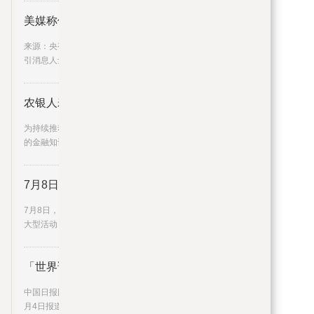
美媒称俄美举行秘密会谈 俄美官
来源：央视新闻客户端美国全国广播公司6日援
引消息人士的话报道称，美
农银人寿厦门分公司携手农行厦门
为持续推动金融知识普及，切实提升乡村居民
的金融知识水平和风险防范意
7月8日，郑州地铁部分线路延长运
7月8日，郑州奥林匹克体育中心体育馆将举办
大型活动，为方便市民乘客出
「世界说」日本民众对福岛核污水
中国日报网7月7日电据美国《纽约邮报》网站7
月4日报道，国际原子能机构