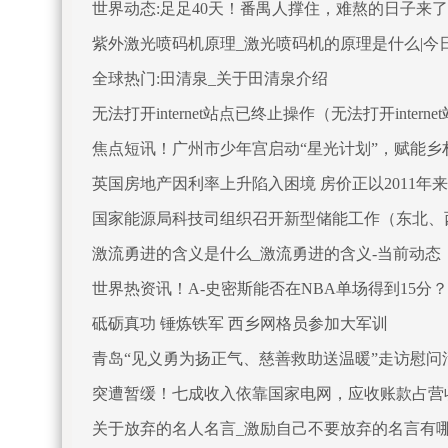
世界动态:足足40天！番禺人撑住，难熬的日子来了
紫外激光喷码机原理_激光喷码机的原理是什么|今
全球热门:田清泉_关于田清泉介绍
无法打开internet站点已终止操作（无法打开interne
焦点短讯！广州市少年宫启动“星光计划”，赋能乡
英国房地产因利率上升陷入困境 房价正以2011年
国家能源局科技司组织召开新型储能工作（东北、
激流勇进的含义是什么_激流勇进的含义-当前动态
世界热资讯！A-史密斯能否在NBA单场得到15分
砥砺真功 锤炼铁军 西乡网格员参加大军训
青岛“见义勇为扬正气、慈善救助送温暖”走访慰问活
突遭暂缓！七成收入依靠国家电网，应收账款占营
关于放弃的名人名言_激励自己不要放弃的名言有