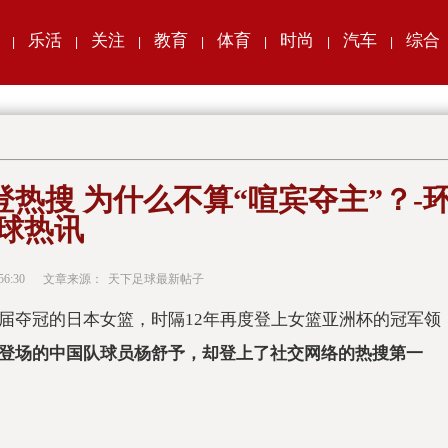
乐活
关注
教育
体育
时尚
汽车
综合
|
|
|
|
|
|
|
热搜 为什么不算“喧宾夺主”？-
球热讯
56:30
文章来源：
天下足球最新帖子
届夺冠的日本女篮，时隔12年再度登上女篮亚洲杯的冠军领
登场的中国队球员杨舒予，却登上了社交网络的热搜第一